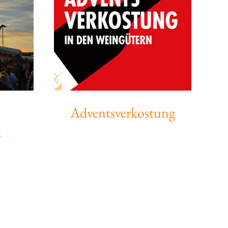
Adventsverkostung
k